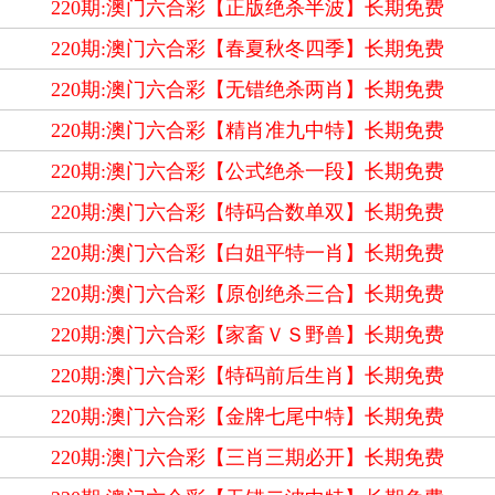
220期:澳门六合彩【正版绝杀半波】长期免费
220期:澳门六合彩【春夏秋冬四季】长期免费
220期:澳门六合彩【无错绝杀两肖】长期免费
220期:澳门六合彩【精肖准九中特】长期免费
220期:澳门六合彩【公式绝杀一段】长期免费
220期:澳门六合彩【特码合数单双】长期免费
220期:澳门六合彩【白姐平特一肖】长期免费
220期:澳门六合彩【原创绝杀三合】长期免费
220期:澳门六合彩【家畜ＶＳ野兽】长期免费
220期:澳门六合彩【特码前后生肖】长期免费
220期:澳门六合彩【金牌七尾中特】长期免费
220期:澳门六合彩【三肖三期必开】长期免费