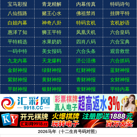
宝马彩报
青龙精解
内幕传真
特码诗句
八仙指路
赌王心水
佛祖禁肖
挂牌平特
白姐内幕
神奇八卦
特码玄机
玄机妙语
惠泽了知
狮王平特
凤凰天机
六合皇码
平特精选
水果奶奶
四肖八码
六合宝典
一码中特
美女报码
六合头条
观音救世
九龙内幕
天龙爆料
济公活佛
六合抓码
金财神报
绿财神报
红财神报
蓝财神报
紫财神报
黄财神报
青财神报
女财神报
平财神报
银财神报
发财神报
平特内幕