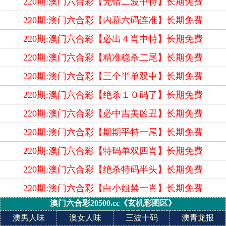
220期:澳门六合彩【无错二波中特】长期免费
220期:澳门六合彩【内幕六码连准】长期免费
220期:澳门六合彩【必出４肖中特】长期免费
220期:澳门六合彩【精准稳杀二尾】长期免费
220期:澳门六合彩【三个半单双中】长期免费
220期:澳门六合彩【绝杀１０码了】长期免费
220期:澳门六合彩【必中吉美凶丑】长期免费
220期:澳门六合彩【期期平特一尾】长期免费
220期:澳门六合彩【特码单双四肖】长期免费
220期:澳门六合彩【绝杀特码半头】长期免费
220期:澳门六合彩【白小姐禁一肖】长期免费
澳门
六合彩20500.cc《玄机彩图区》
澳男人味
澳女人味
三波十码
澳青龙报