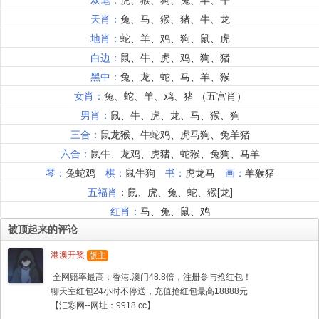
被顶起来的评论
港澳开奖
版主
全网赔率最高：香港.澳门48.8倍，
注册参与抢红包！
聊天室红包24小时不停送，
充值抢红包最高18888元
【汇彩网--网址：9918.cc】