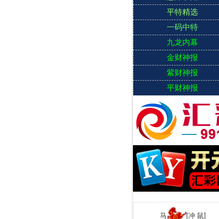
平特精选
一码中特
九龙内幕
金财神报
紫财神报
平财神报