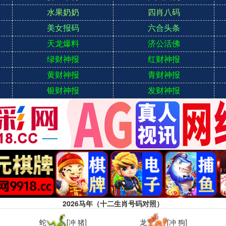
水果奶奶
四肖八码
美女报码
六合头条
天龙爆料
济公活佛
绿财神报
红财神报
黄财神报
青财神报
银财神报
发财神报