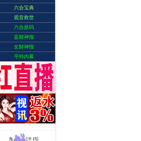
六合宝典
观音救世
六合抓码
蓝财神报
女财神报
平特内幕