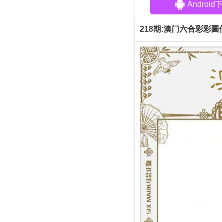
Android
218期:澳门六合彩彩