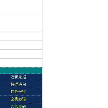
澳青龙报
特码诗句
挂牌平特
玄机妙语
六合皇码