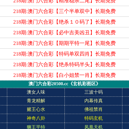
218期:澳门六合彩【精准稳杀二尾】长期免费
218期:澳门六合彩【三个半单双中】长期免费
218期:澳门六合彩【绝杀１０码了】长期免费
218期:澳门六合彩【必中吉美凶丑】长期免费
218期:澳门六合彩【期期平特一尾】长期免费
218期:澳门六合彩【特码单双四肖】长期免费
218期:澳门六合彩【绝杀特码半头】长期免费
218期:澳门六合彩【白小姐禁一肖】长期免费
澳门
六合彩20500.cc《玄机彩图区》
澳女人味
三波十码
青龙精解
内幕传真
赌王心水
佛祖禁肖
神奇八卦
特码玄机
狮王平特
凤凰天机